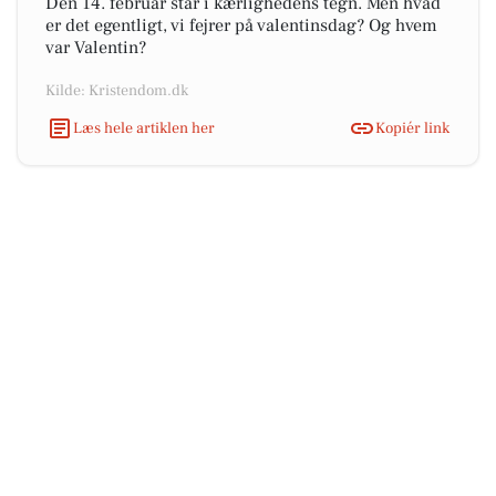
Den 14. februar står i kærlighedens tegn. Men hvad
er det egentligt, vi fejrer på valentinsdag? Og hvem
var Valentin?
Kilde: Kristendom.dk
Læs hele artiklen her
Kopiér link