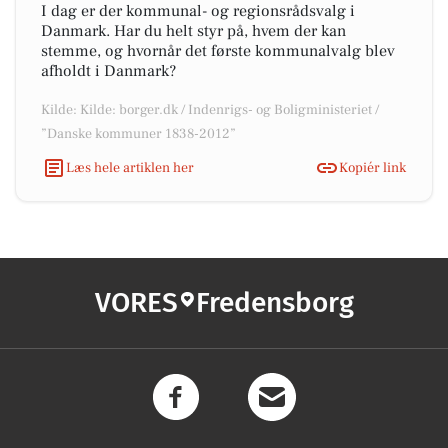
I dag er der kommunal- og regionsrådsvalg i
Danmark. Har du helt styr på, hvem der kan
stemme, og hvornår det første kommunalvalg blev
afholdt i Danmark?
Kilde: Kilde: borger.dk / Indenrigs- og Boligministeriet /
”Danske kommuner 1838-2012”
Læs hele artiklen her
Kopiér link
VORES
Fredensborg