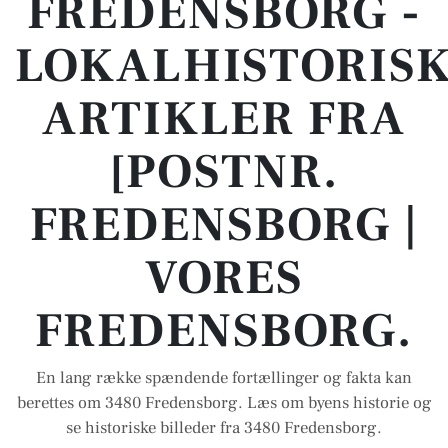
FREDENSBORG -
LOKALHISTORIS
ARTIKLER FRA
[POSTNR.
FREDENSBORG |
VORES
FREDENSBORG.
En lang række spændende fortællinger og fakta kan
berettes om 3480 Fredensborg. Læs om byens historie og
se historiske billeder fra 3480 Fredensborg.