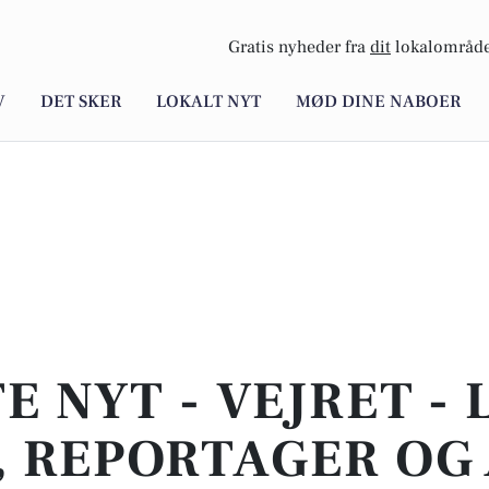
Gratis nyheder fra
dit
lokalområde
V
DET SKER
LOKALT NYT
MØD DINE NABOER
E NYT - VEJRET -
 REPORTAGER OG