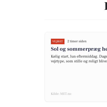
2 timer siden
VEJRET
Sol og sommerpræg he
Kølig start, lun eftermiddag. Da
vejrtype, som stille og roligt bli
Kilde: MET.no