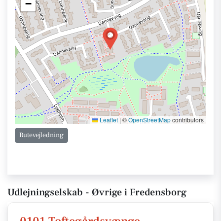
−
Leaflet
|
©
OpenStreetMap
contributors
Rutevejledning
Udlejningselskab - Øvrige i Fredensborg