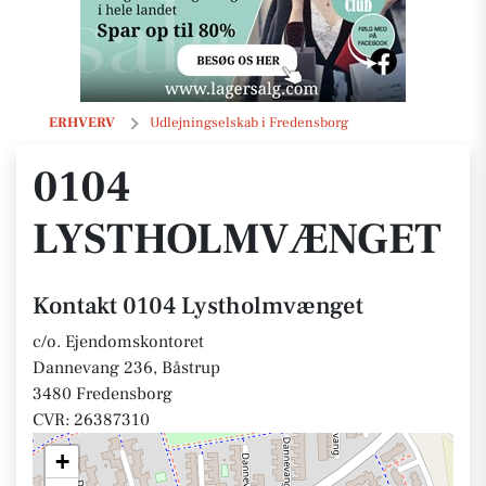
0104 Lystholmvænget
ERHVERV
Udlejningselskab i Fredensborg
0104
LYSTHOLMVÆNGET
Kontakt 0104 Lystholmvænget
c/o. Ejendomskontoret
Dannevang 236, Båstrup
3480 Fredensborg
CVR: 26387310
+