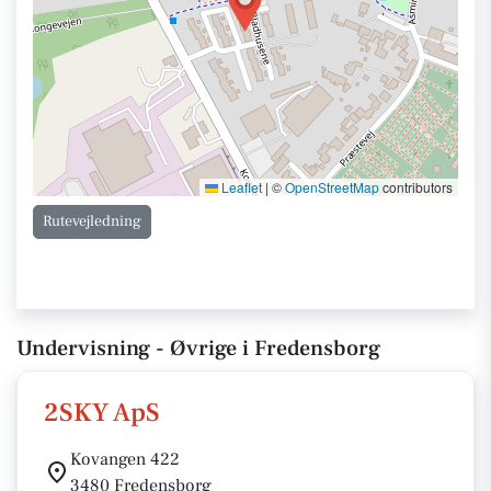
Leaflet
|
©
OpenStreetMap
contributors
Rutevejledning
Undervisning - Øvrige i Fredensborg
2SKY ApS
Kovangen 422
3480 Fredensborg