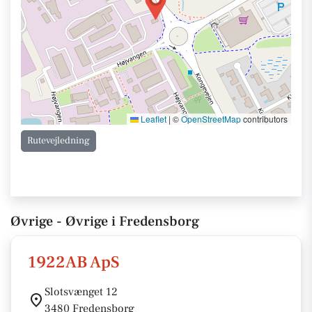
Leaflet
|
©
OpenStreetMap
contributors
Rutevejledning
Øvrige - Øvrige i Fredensborg
1922AB ApS
Slotsvænget 12
3480 Fredensborg