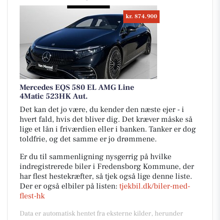
kr. 874.900
Mercedes EQS 580 EL AMG Line
4Matic 523HK Aut.
Det kan det jo være, du kender den næste ejer - i
hvert fald, hvis det bliver dig. Det kræver måske så
lige et lån i friværdien eller i banken. Tanker er dog
toldfrie, og det samme er jo drømmene.
Er du til sammenligning nysgerrig på hvilke
indregistrerede biler i Fredensborg Kommune, der
har flest hestekræfter, så tjek også lige denne liste.
Der er også elbiler på listen:
tjekbil.dk/biler-med-
flest-hk
Data er automatisk hentet fra eksterne kilder, herunder