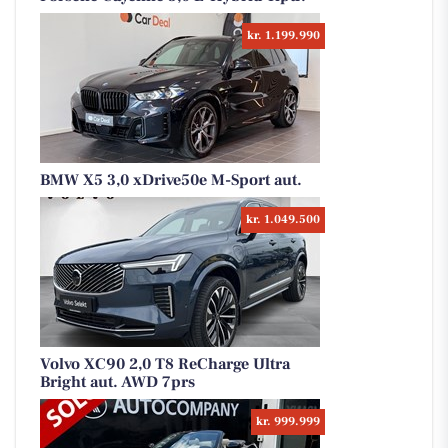
kr. 1.199.990
BMW X5 3,0 xDrive50e M-Sport aut.
kr. 1.049.500
Volvo XC90 2,0 T8 ReCharge Ultra
Bright aut. AWD 7prs
kr. 999.999