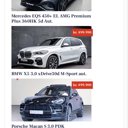
Mercedes EQS 450+ EL AMG Premium
Plus 360HK 5d Aut.
kr. 899.990
BMW X5 3,0 xDrive30d M-Sport aut.
kr. 899.900
Porsche Macan S 3,0 PDK