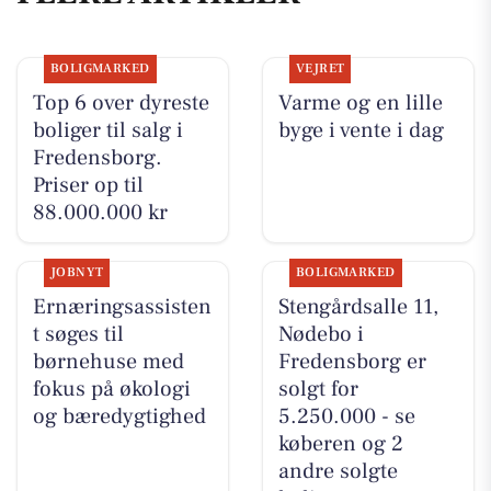
BOLIGMARKED
VEJRET
Top 6 over dyreste
Varme og en lille
boliger til salg i
byge i vente i dag
Fredensborg.
Priser op til
88.000.000 kr
JOBNYT
BOLIGMARKED
Ernæringsassisten
Stengårdsalle 11,
t søges til
Nødebo i
børnehuse med
Fredensborg er
fokus på økologi
solgt for
og bæredygtighed
5.250.000 - se
køberen og 2
andre solgte