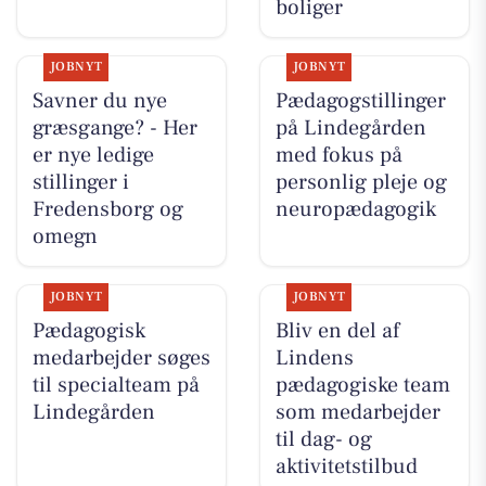
boliger
JOBNYT
JOBNYT
Savner du nye
Pædagogstillinger
græsgange? - Her
på Lindegården
er nye ledige
med fokus på
stillinger i
personlig pleje og
Fredensborg og
neuropædagogik
omegn
JOBNYT
JOBNYT
Pædagogisk
Bliv en del af
medarbejder søges
Lindens
til specialteam på
pædagogiske team
Lindegården
som medarbejder
til dag- og
aktivitetstilbud