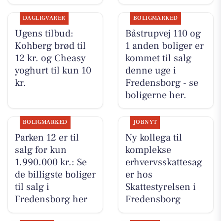
DAGLIGVARER
BOLIGMARKED
Ugens tilbud:
Båstrupvej 110 og
Kohberg brød til
1 anden boliger er
12 kr. og Cheasy
kommet til salg
yoghurt til kun 10
denne uge i
kr.
Fredensborg - se
boligerne her.
BOLIGMARKED
JOBNYT
Parken 12 er til
Ny kollega til
salg for kun
komplekse
1.990.000 kr.: Se
erhvervsskattesag
de billigste boliger
er hos
til salg i
Skattestyrelsen i
Fredensborg her
Fredensborg