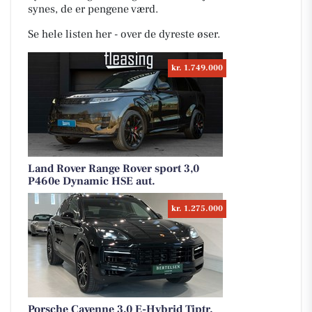
synes, de er pengene værd.
Se hele listen her - over de dyreste øser.
kr. 1.749.000
Land Rover Range Rover sport 3,0
P460e Dynamic HSE aut.
kr. 1.275.000
Porsche Cayenne 3,0 E-Hybrid Tiptr.