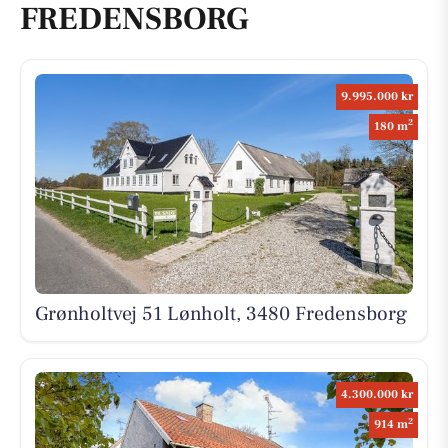
FREDENSBORG
9.995.000 kr
2
180 m
Grønholtvej 51 Lønholt, 3480 Fredensborg
4.300.000 kr
2
914 m