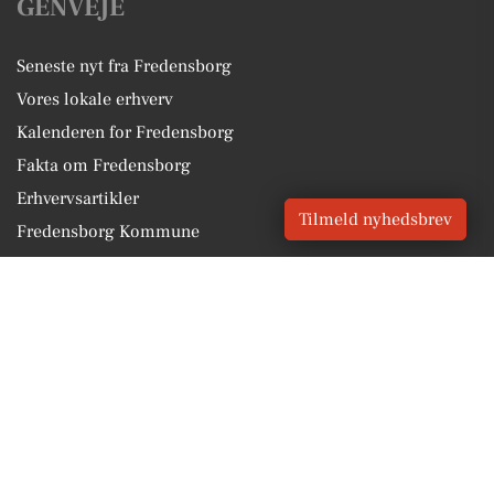
GENVEJE
Seneste nyt fra Fredensborg
Vores lokale erhverv
Kalenderen for Fredensborg
Fakta om Fredensborg
Erhvervsartikler
Tilmeld nyhedsbrev
Fredensborg Kommune
Få en gratis salgsvurdering
Sponsoreret indhold
Vores Digital © 2026
Kontakt VORES Digital
CVR: 41179082