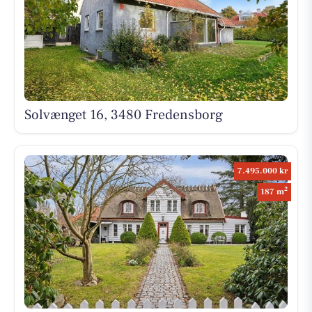
Solvænget 16, 3480 Fredensborg
7.495.000 kr
2
187 m