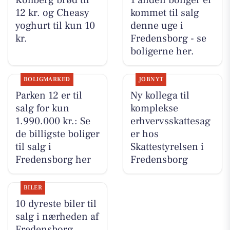
Kohberg brød til
1 anden boliger er
12 kr. og Cheasy
kommet til salg
yoghurt til kun 10
denne uge i
kr.
Fredensborg - se
boligerne her.
BOLIGMARKED
JOBNYT
Parken 12 er til
Ny kollega til
salg for kun
komplekse
1.990.000 kr.: Se
erhvervsskattesag
de billigste boliger
er hos
til salg i
Skattestyrelsen i
Fredensborg her
Fredensborg
BILER
10 dyreste biler til
salg i nærheden af
Fredensborg