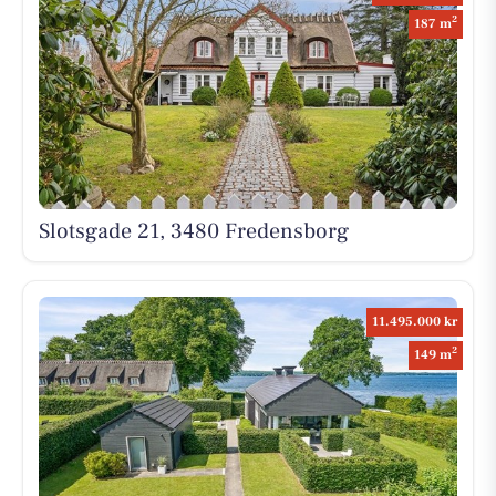
2
187 m
Slotsgade 21, 3480 Fredensborg
11.495.000 kr
2
149 m