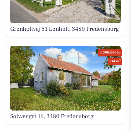
Grønholtvej 51 Lønholt, 3480 Fredensborg
4.300.000 kr
2
914 m
Solvænget 16, 3480 Fredensborg