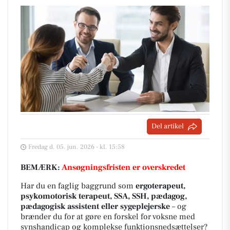
Del artikel
Fredag d. 05. jun. 2026 - kl. 15:58
BEMÆRK:
Ansøgningsfristen er overskredet
Har du en faglig baggrund som
ergoterapeut,
psykomotorisk terapeut, SSA, SSH, pædagog,
pædagogisk assistent eller sygeplejerske
– og
brænder du for at gøre en forskel for voksne med
synshandicap og komplekse funktionsnedsættelser?