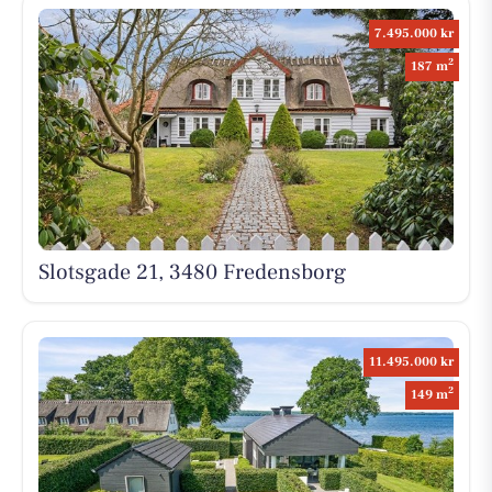
7.495.000 kr
2
187 m
Slotsgade 21, 3480 Fredensborg
11.495.000 kr
2
149 m