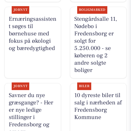
JOBNYT
BOLIGMARKED
Ernæringsassisten
Stengårdsalle 11,
t søges til
Nødebo i
børnehuse med
Fredensborg er
fokus på økologi
solgt for
og bæredygtighed
5.250.000 - se
køberen og 2
andre solgte
boliger
JOBNYT
BILER
Savner du nye
10 dyreste biler til
græsgange? - Her
salg i nærheden af
er nye ledige
Fredensborg
stillinger i
Kommune
Fredensborg og