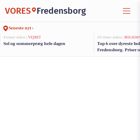
VORES
Fredensborg
Seneste nyt ›
4 timer siden |
VEJRET
20 timer siden |
BOLIGM
Sol og sommerpræg hele dagen
Top 6 over dyreste boli
Fredensborg. Priser o