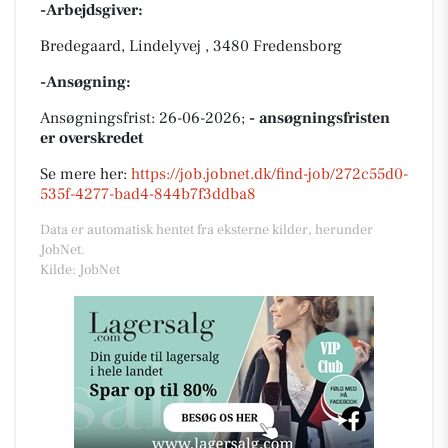
-Arbejdsgiver:
Bredegaard, Lindelyvej , 3480 Fredensborg
-Ansøgning:
Ansøgningsfrist: 26-06-2026;
- ansøgningsfristen
er overskredet
Se mere her:
https://job.jobnet.dk/find-job/272c55d0-
535f-4277-bad4-844b7f3ddba8
Data er automatisk hentet fra eksterne kilder, herunder
JobNet.
Kilde: JobNet