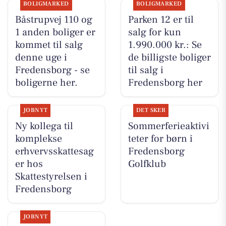
BOLIGMARKED
BOLIGMARKED
Båstrupvej 110 og
Parken 12 er til
1 anden boliger er
salg for kun
kommet til salg
1.990.000 kr.: Se
denne uge i
de billigste boliger
Fredensborg - se
til salg i
boligerne her.
Fredensborg her
JOBNYT
DET SKER
Ny kollega til
Sommerferieaktivi
komplekse
teter for børn i
erhvervsskattesag
Fredensborg
er hos
Golfklub
Skattestyrelsen i
Fredensborg
JOBNYT