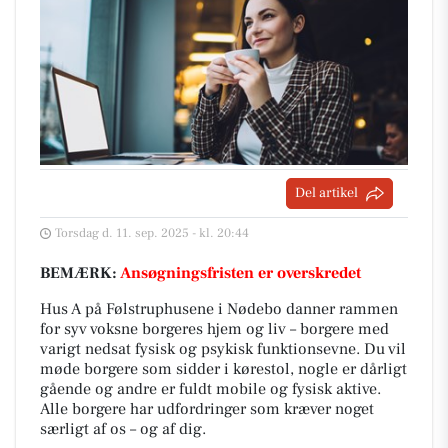
Del artikel
Torsdag d. 11. sep. 2025 - kl. 20:44
BEMÆRK:
Ansøgningsfristen er overskredet
Hus A på Følstruphusene i Nødebo danner rammen
for syv voksne borgeres hjem og liv – borgere med
varigt nedsat fysisk og psykisk funktionsevne. Du vil
møde borgere som sidder i kørestol, nogle er dårligt
gående og andre er fuldt mobile og fysisk aktive.
Alle borgere har udfordringer som kræver noget
særligt af os – og af dig.