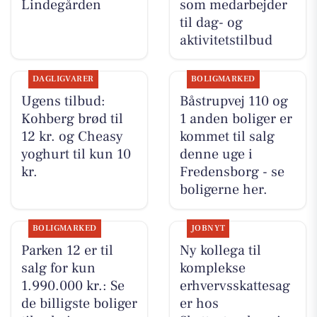
Lindegården
som medarbejder
til dag- og
aktivitetstilbud
DAGLIGVARER
BOLIGMARKED
Ugens tilbud:
Båstrupvej 110 og
Kohberg brød til
1 anden boliger er
12 kr. og Cheasy
kommet til salg
yoghurt til kun 10
denne uge i
kr.
Fredensborg - se
boligerne her.
BOLIGMARKED
JOBNYT
Parken 12 er til
Ny kollega til
salg for kun
komplekse
1.990.000 kr.: Se
erhvervsskattesag
de billigste boliger
er hos