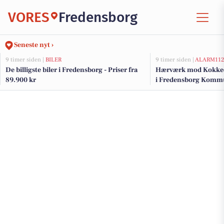
VORES
Fredensborg
Seneste nyt ›
9 timer siden |
BILER
9 timer siden |
ALARM11
De billigste biler i Fredensborg - Priser fra
Hærværk mod Kokked
89.900 kr
i Fredensborg Kom