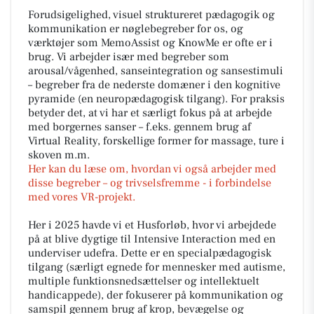
Forudsigelighed, visuel struktureret pædagogik og
kommunikation er nøglebegreber for os, og
værktøjer som MemoAssist og KnowMe er ofte er i
brug. Vi arbejder især med begreber som
arousal/vågenhed, sanseintegration og sansestimuli
– begreber fra de nederste domæner i den kognitive
pyramide (en neuropædagogisk tilgang). For praksis
betyder det, at vi har et særligt fokus på at arbejde
med borgernes sanser – f.eks. gennem brug af
Virtual Reality, forskellige former for massage, ture i
skoven m.m.
Her kan du læse om, hvordan vi også arbejder med
disse begreber – og trivselsfremme - i forbindelse
med vores VR-projekt.
Her i 2025 havde vi et Husforløb, hvor vi arbejdede
på at blive dygtige til
Intensive Interaction
med en
underviser udefra. Dette er en specialpædagogisk
tilgang (særligt egnede for mennesker med autisme,
multiple funktionsnedsættelser og intellektuelt
handicappede), der fokuserer på kommunikation og
samspil gennem brug af krop, bevægelse og