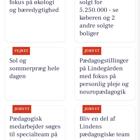
fokus på økologi
solgt for
og bæredygtighed
5.250.000 - se
køberen og 2
andre solgte
boliger
VEJRET
JOBNYT
Sol og
Pædagogstillinger
sommerpræg hele
på Lindegården
dagen
med fokus på
personlig pleje og
neuropædagogik
JOBNYT
JOBNYT
Pædagogisk
Bliv en del af
medarbejder søges
Lindens
til specialteam på
pædagogiske team