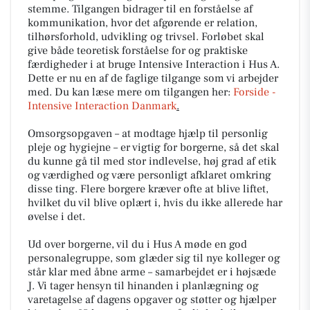
stemme. Tilgangen bidrager til en forståelse af
kommunikation, hvor det afgørende er relation,
tilhørsforhold, udvikling og trivsel. Forløbet skal
give både teoretisk forståelse for og praktiske
færdigheder i at bruge Intensive Interaction i Hus A.
Dette er nu en af de faglige tilgange som vi arbejder
med. Du kan læse mere om tilgangen her:
Forside -
Intensive Interaction Danmark
.
Omsorgsopgaven – at modtage hjælp til personlig
pleje og hygiejne – er vigtig for borgerne, så det skal
du kunne gå til med stor indlevelse, høj grad af etik
og værdighed og være personligt afklaret omkring
disse ting. Flere borgere kræver ofte at blive liftet,
hvilket du vil blive oplært i, hvis du ikke allerede har
øvelse i det.
Ud over borgerne, vil du i Hus A møde en god
personalegruppe, som glæder sig til nye kolleger og
står klar med åbne arme – samarbejdet er i højsæde
J. Vi tager hensyn til hinanden i planlægning og
varetagelse af dagens opgaver og støtter og hjælper