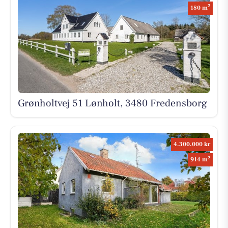
2
180 m
Grønholtvej 51 Lønholt, 3480 Fredensborg
4.300.000 kr
2
914 m