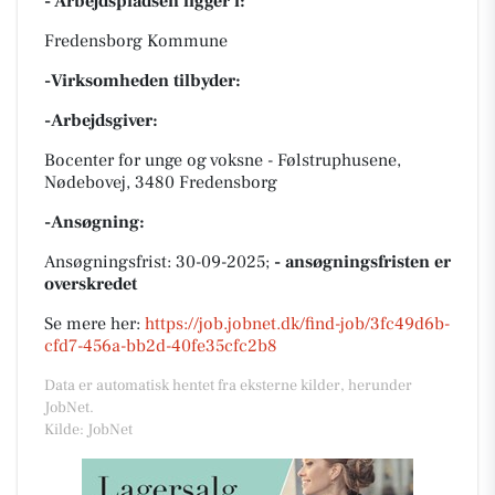
- Arbejdspladsen ligger i:
Fredensborg Kommune
-Virksomheden tilbyder:
-Arbejdsgiver:
Bocenter for unge og voksne - Følstruphusene,
Nødebovej, 3480 Fredensborg
-Ansøgning:
Ansøgningsfrist: 30-09-2025;
- ansøgningsfristen er
overskredet
Se mere her:
https://job.jobnet.dk/find-job/3fc49d6b-
cfd7-456a-bb2d-40fe35cfc2b8
Data er automatisk hentet fra eksterne kilder, herunder
JobNet.
Kilde: JobNet