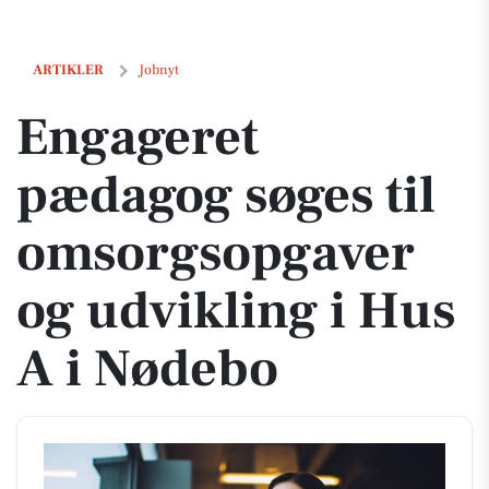
Engageret pædagog søges til omsorgsopgaver og udvikling i Hus A i
ARTIKLER
Jobnyt
Engageret
pædagog søges til
omsorgsopgaver
og udvikling i Hus
A i Nødebo