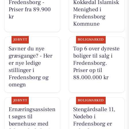
Fredensborg -
Kokkedal Islamisk
Priser fra 89.900
Menighed i
kr
Fredensborg
Kommune
JOBNYT
BOLIGMARKED
Savner du nye
Top 6 over dyreste
græsgange? - Her
boliger til salg i
er nye ledige
Fredensborg.
stillinger i
Priser op til
Fredensborg og
88.000.000 kr
omegn
JOBNYT
BOLIGMARKED
Ernæringsassisten
Stengårdsalle 11,
t søges til
Nødebo i
børnehuse med
Fredensborg er