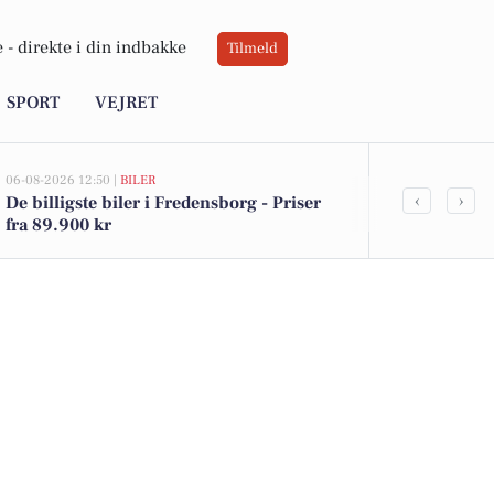
 -
direkte i din indbakke
Tilmeld
SPORT
VEJRET
06-08-2026 12:50 |
BILER
06-08-2026 12:20
‹
›
De billigste biler i Fredensborg - Priser
Hærværk mo
fra 89.900 kr
Menighed i