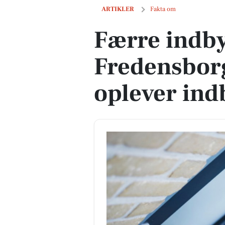
Færre indbyggere i Fredensborg Kom
ARTIKLER
Fakta om
Færre indby
Fredensbo
oplever in