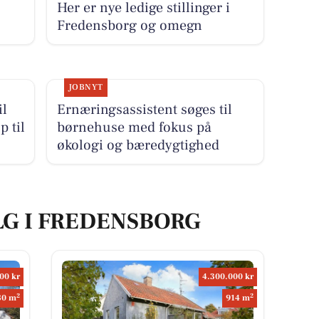
Her er nye ledige stillinger i
Fredensborg og omegn
JOBNYT
il
Ernæringsassistent søges til
p til
børnehuse med fokus på
økologi og bæredygtighed
LG I FREDENSBORG
00 kr
4.300.000 kr
2
2
80 m
914 m