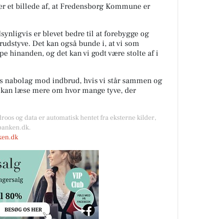
er et billede af, at Fredensborg Kommune er
ynligvis er blevet bedre til at forebygge og
rudstyve. Det kan også bunde i, at vi som
lpe hinanden, og det kan vi godt være stolte af i
es nabolag mod indbrud, hvis vi står sammen og
u kan læse mere om hvor mange tyve, der
droos og data er automatisk hentet fra eksterne kilder,
kbanken.dk.
nken.dk