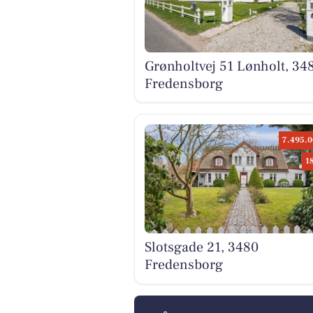
Grønholtvej 51 Lønholt, 34
Fredensborg
7.495.0
1
Slotsgade 21, 3480
Fredensborg