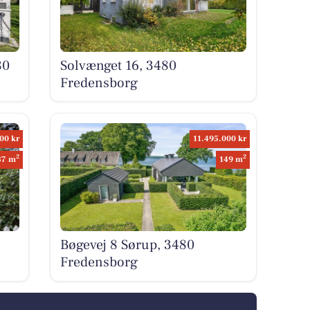
80
Solvænget 16, 3480
Fredensborg
00 kr
11.495.000 kr
2
2
87 m
149 m
Bøgevej 8 Sørup, 3480
Fredensborg