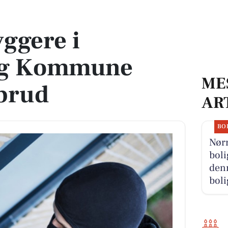
mune oplever indbrud
ggere i
rg Kommune
ME
dbrud
AR
BO
Nør
boli
denn
boli