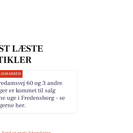
ST LÆSTE
TIKLER
LIGMARKED
redamsvej 60 og 3 andre
ger er kommet til salg
e uge i Fredensborg - se
gerne her.
Send en gratis lykønskning