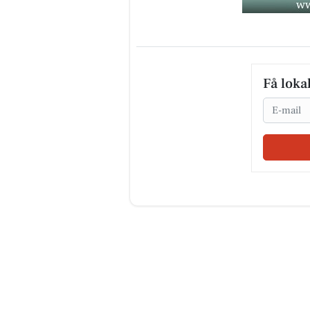
Få loka
Email