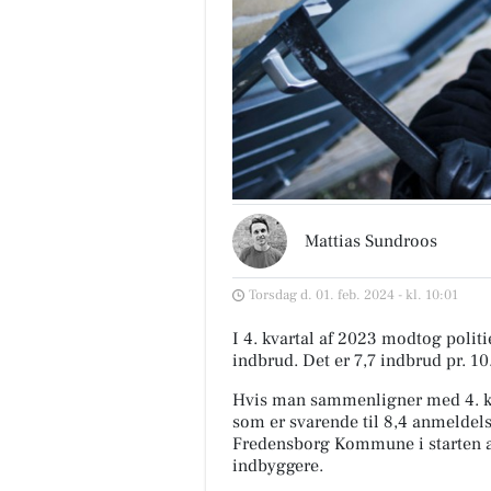
Mattias Sundroos
Torsdag d. 01. feb. 2024 - kl. 10:01
I 4. kvartal af 2023 modtog pol
indbrud. Det er 7,7 indbrud pr. 1
Hvis man sammenligner med 4. kv
som er svarende til 8,4 anmeldels
Fredensborg Kommune i starten af
indbyggere.