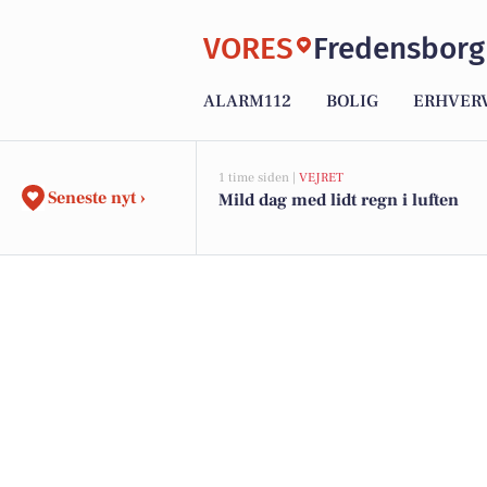
VORES
Fredensborg
ALARM112
BOLIG
ERHVER
1 time siden |
VEJRET
Seneste nyt ›
Mild dag med lidt regn i luften