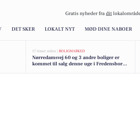
Gratis nyheder fra
dit
lokalområde
V
DET SKER
LOKALT NYT
MØD DINE NABOER
17 timer siden |
BOLIGMARKED
Nørredamsvej 60 og 3 andre boliger er
kommet til salg denne uge i Fredensborg -
se boligerne her.