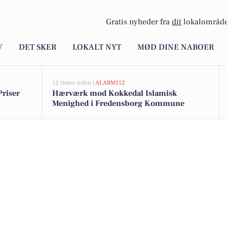
Gratis nyheder fra
dit
lokalområde
V
DET SKER
LOKALT NYT
MØD DINE NABOER
12 timer siden |
ALARM112
Priser
Hærværk mod Kokkedal Islamisk
Menighed i Fredensborg Kommune