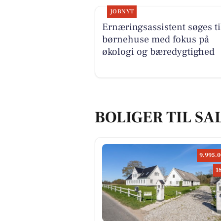
JOBNYT
Ernæringsassistent søges ti
børnehuse med fokus på
økologi og bæredygtighed
BOLIGER TIL SA
9.995.0
1