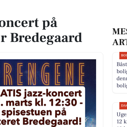
edegaard
koncert på
ME
er Bredegaard
AR
BO
Båst
boli
denn
boli
DA
Ugen
12 k