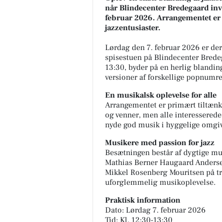
når Blindecenter Bredegaard invit
februar 2026. Arrangementet er å
jazzentusiaster.
Lørdag den 7. februar 2026 er der
spisestuen på Blindecenter Bredega
13:30, byder på en herlig blandin
versioner af forskellige popnumre
En musikalsk oplevelse for alle
Arrangementet er primært tiltænk
og venner, men alle interesserede
nyde god musik i hyggelige omgiv
Musikere med passion for jazz
Besætningen består af dygtige mu
Mathias Berner Haugaard Anderse
Mikkel Rosenberg Mouritsen på t
uforglemmelig musikoplevelse.
Praktisk information
Dato: Lørdag 7. februar 2026
Tid: Kl. 12:30-13:30