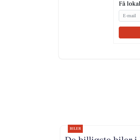
Få loka
Email
BILER