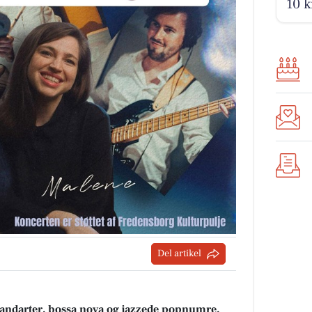
10 k
Del artikel
tandarter, bossa nova og jazzede popnumre,