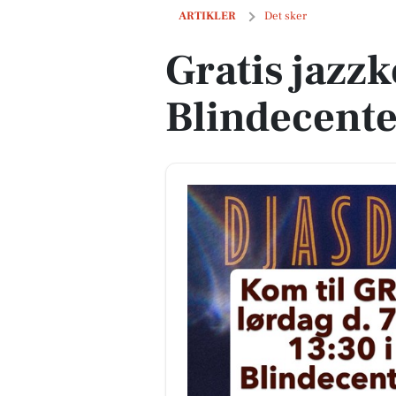
Gratis jazzkoncert på Blindecenter Br
ARTIKLER
Det sker
Gratis jazz
Blindecent