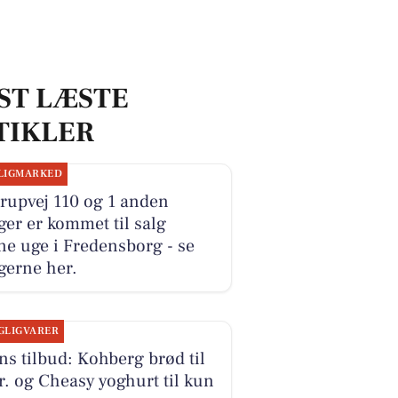
ST LÆSTE
TIKLER
LIGMARKED
rupvej 110 og 1 anden
ger er kommet til salg
e uge i Fredensborg - se
gerne her.
GLIGVARER
s tilbud: Kohberg brød til
r. og Cheasy yoghurt til kun