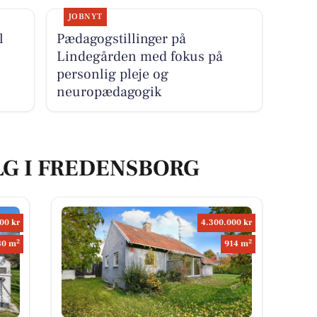
JOBNYT
l
Pædagogstillinger på
Lindegården med fokus på
personlig pleje og
neuropædagogik
LG I FREDENSBORG
00 kr
4.300.000 kr
2
2
80 m
914 m