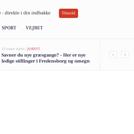
 -
direkte i din indbakke
Tilmeld
SPORT
VEJRET
13 timer siden |
JOBNYT
19 timer siden |
V
‹
›
Savner du nye græsgange? - Her er nye
Sol og somm
ledige stillinger i Fredensborg og omegn