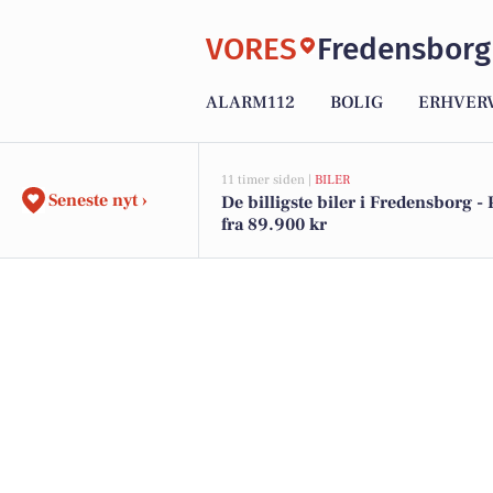
VORES
Fredensborg
ALARM112
BOLIG
ERHVER
11 timer siden |
BILER
Seneste nyt ›
De billigste biler i Fredensborg - 
fra 89.900 kr