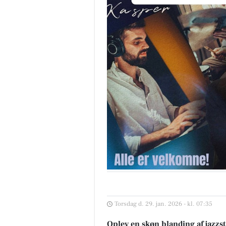
Torsdag d. 29. jan. 2026 - kl. 07:35
Oplev en skøn blanding af jazzs