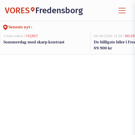
VORES
Fredensborg
Seneste nyt ›
1 time siden |
VEJRET
06-08-2026 12:50 |
BILER
Sommerdag med skarp kontrast
De billigste biler i Fr
89.900 kr