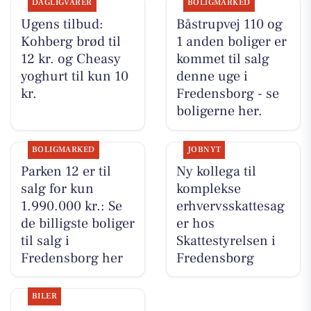
DAGLIGVARER
BOLIGMARKED
Ugens tilbud:
Båstrupvej 110 og
Kohberg brød til
1 anden boliger er
12 kr. og Cheasy
kommet til salg
yoghurt til kun 10
denne uge i
kr.
Fredensborg - se
boligerne her.
BOLIGMARKED
JOBNYT
Parken 12 er til
Ny kollega til
salg for kun
komplekse
1.990.000 kr.: Se
erhvervsskattesag
de billigste boliger
er hos
til salg i
Skattestyrelsen i
Fredensborg her
Fredensborg
BILER