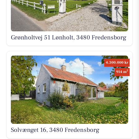
Grønholtvej 51 Lønholt, 3480 Fredensborg
4.300.000 kr
2
914 m
Solvænget 16, 3480 Fredensborg