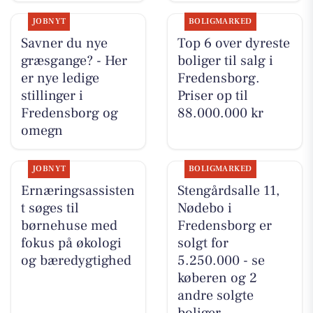
JOBNYT
BOLIGMARKED
Savner du nye
Top 6 over dyreste
græsgange? - Her
boliger til salg i
er nye ledige
Fredensborg.
stillinger i
Priser op til
Fredensborg og
88.000.000 kr
omegn
JOBNYT
BOLIGMARKED
Ernæringsassisten
Stengårdsalle 11,
t søges til
Nødebo i
børnehuse med
Fredensborg er
fokus på økologi
solgt for
og bæredygtighed
5.250.000 - se
køberen og 2
andre solgte
boliger