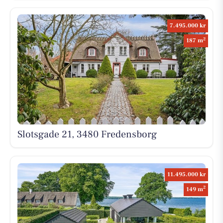
7.495.000 kr
2
187 m
Slotsgade 21, 3480 Fredensborg
11.495.000 kr
2
149 m