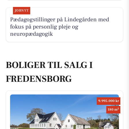
JOBNYT
Pædagogstillinger på Lindegården med
fokus på personlig pleje og
neuropædagogik
BOLIGER TIL SALG I
FREDENSBORG
9.995.000 kr
2
180 m