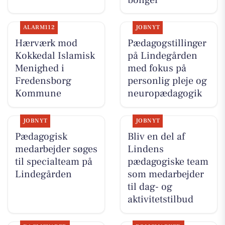
ALARM112
JOBNYT
Hærværk mod
Pædagogstillinger
Kokkedal Islamisk
på Lindegården
Menighed i
med fokus på
Fredensborg
personlig pleje og
Kommune
neuropædagogik
JOBNYT
JOBNYT
Pædagogisk
Bliv en del af
medarbejder søges
Lindens
til specialteam på
pædagogiske team
Lindegården
som medarbejder
til dag- og
aktivitetstilbud