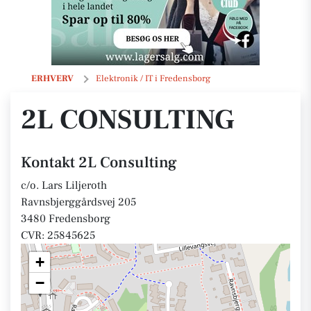
2L Consulting
ERHVERV
Elektronik / IT i Fredensborg
2L CONSULTING
Kontakt 2L Consulting
c/o. Lars Liljeroth
Ravnsbjerggårdsvej 205
3480 Fredensborg
CVR: 25845625
+
−