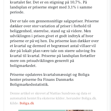
kvartalet før. Det er en stigning på 10,7%. På
landsplan er priserne steget med 3,1% i samme
periode.
Der er tale om gennemsnitlige salgspriser. Priserne
dækker over stor variation af priser i forhold til
beliggenhed, størrelse, stand og så videre. Men
udviklingen i prisen givet et godt indtryk af hvor
priserne er på vej hen. Da priserne kun dækker over
et kvartal og dermed et begrænset antal villaer vil
der på lokalt plan være tale om større udsving fra
kvartal til kvartal. Priserne på landsplan fortæller
mere om prisudviklingen generelt på
boligmarkedet.
Priserne opdateres kvartalsmæssigt og Boliga
henter priserne fra Finans Danmarks
Boligmarkedsstatistik.
Denne artikel er skrevet af Mattias Sundroos og data er
automatisk hentet fra eksterne kilder, herunder Boliga.dk.
Kilde:
Boliga.dk