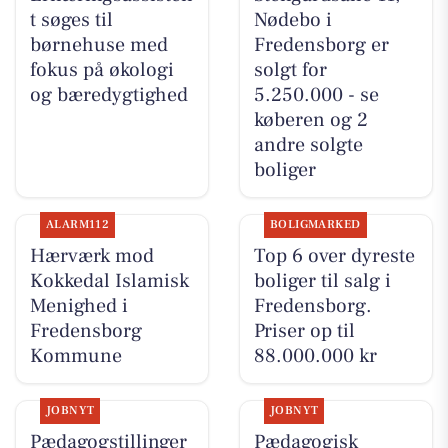
t søges til
Nødebo i
børnehuse med
Fredensborg er
fokus på økologi
solgt for
og bæredygtighed
5.250.000 - se
køberen og 2
andre solgte
boliger
ALARM112
BOLIGMARKED
Hærværk mod
Top 6 over dyreste
Kokkedal Islamisk
boliger til salg i
Menighed i
Fredensborg.
Fredensborg
Priser op til
Kommune
88.000.000 kr
JOBNYT
JOBNYT
Pædagogstillinger
Pædagogisk