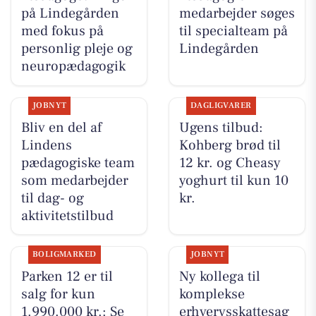
på Lindegården
medarbejder søges
med fokus på
til specialteam på
personlig pleje og
Lindegården
neuropædagogik
JOBNYT
DAGLIGVARER
Bliv en del af
Ugens tilbud:
Lindens
Kohberg brød til
pædagogiske team
12 kr. og Cheasy
som medarbejder
yoghurt til kun 10
til dag- og
kr.
aktivitetstilbud
BOLIGMARKED
JOBNYT
Parken 12 er til
Ny kollega til
salg for kun
komplekse
1.990.000 kr.: Se
erhvervsskattesag