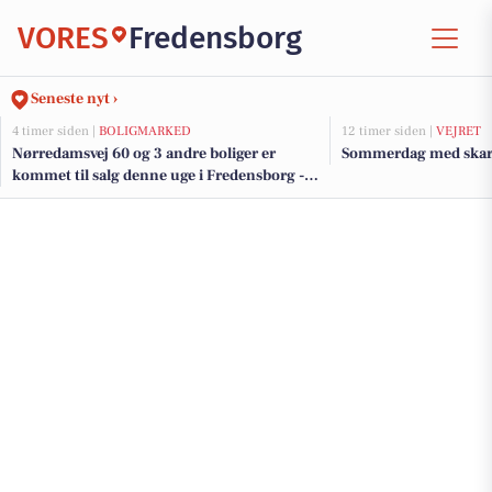
VORES
Fredensborg
Seneste nyt ›
4 timer siden |
BOLIGMARKED
12 timer siden |
VEJRET
Nørredamsvej 60 og 3 andre boliger er
Sommerdag med skar
kommet til salg denne uge i Fredensborg -
se boligerne her.