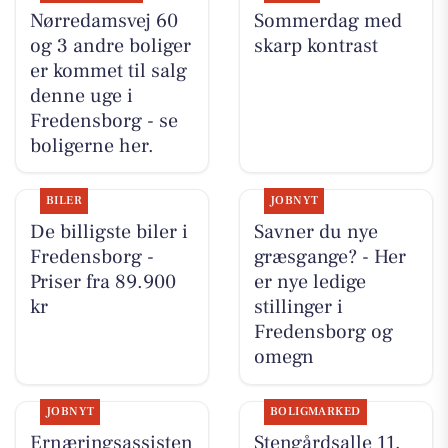
Nørredamsvej 60
Sommerdag med
og 3 andre boliger
skarp kontrast
er kommet til salg
denne uge i
Fredensborg - se
boligerne her.
BILER
JOBNYT
De billigste biler i
Savner du nye
Fredensborg -
græsgange? - Her
Priser fra 89.900
er nye ledige
kr
stillinger i
Fredensborg og
omegn
JOBNYT
BOLIGMARKED
Ernæringsassisten
Stengårdsalle 11,