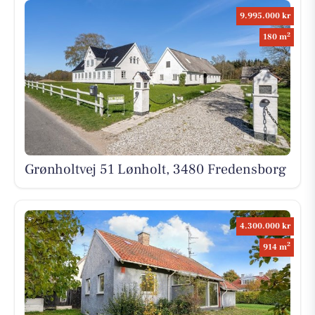
9.995.000 kr
2
180 m
Grønholtvej 51 Lønholt, 3480 Fredensborg
4.300.000 kr
2
914 m