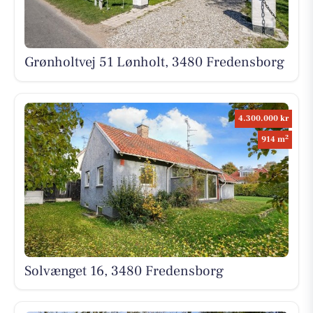
Grønholtvej 51 Lønholt, 3480 Fredensborg
4.300.000 kr
2
914 m
Solvænget 16, 3480 Fredensborg