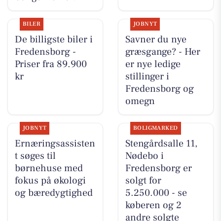
BILER
JOBNYT
De billigste biler i
Savner du nye
Fredensborg -
græsgange? - Her
Priser fra 89.900
er nye ledige
kr
stillinger i
Fredensborg og
omegn
JOBNYT
BOLIGMARKED
Ernæringsassisten
Stengårdsalle 11,
t søges til
Nødebo i
børnehuse med
Fredensborg er
fokus på økologi
solgt for
og bæredygtighed
5.250.000 - se
køberen og 2
andre solgte