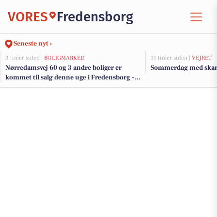
VORES
Fredensborg
Seneste nyt ›
3 timer siden |
BOLIGMARKED
11 timer siden |
VEJRET
Nørredamsvej 60 og 3 andre boliger er
Sommerdag med skar
kommet til salg denne uge i Fredensborg -
se boligerne her.