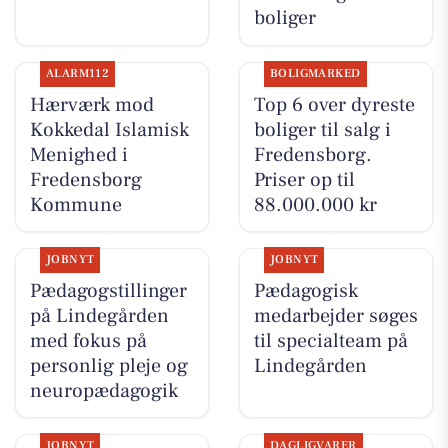
boliger
ALARM112
BOLIGMARKED
Hærværk mod
Top 6 over dyreste
Kokkedal Islamisk
boliger til salg i
Menighed i
Fredensborg.
Fredensborg
Priser op til
Kommune
88.000.000 kr
JOBNYT
JOBNYT
Pædagogstillinger
Pædagogisk
på Lindegården
medarbejder søges
med fokus på
til specialteam på
personlig pleje og
Lindegården
neuropædagogik
JOBNYT
DAGLIGVARER