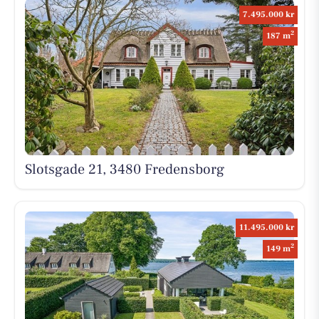
7.495.000 kr
2
187 m
Slotsgade 21, 3480 Fredensborg
11.495.000 kr
2
149 m