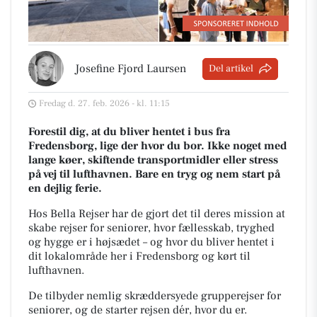
Josefine Fjord Laursen
Del artikel
Fredag d. 27. feb. 2026 - kl. 11:15
Forestil dig, at du bliver hentet i bus fra
Fredensborg, lige der hvor du bor. Ikke noget med
lange køer, skiftende transportmidler eller stress
på vej til lufthavnen. Bare en tryg og nem start på
en dejlig ferie.
Hos Bella Rejser har de gjort det til deres mission at
skabe rejser for seniorer, hvor fællesskab, tryghed
og hygge er i højsædet – og hvor du bliver hentet i
dit lokalområde her i Fredensborg og kørt til
lufthavnen.
De tilbyder nemlig skræddersyede grupperejser for
seniorer, og de starter rejsen dér, hvor du er.