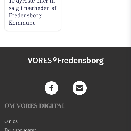
10 dyreste biler til
salg i nærheden af
Fredensborg
Kommune
VORES
Fredensborg
OM VORES DIGITAL
Om os
For annoncører