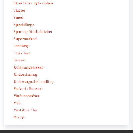
Skønheds- og hudpleje
Slagter
Smed
Speciallæge
Sport og fritidsaktivitet
Supermarked
Tandlæge
Taxi / Taxa
Tømrer
Udlejningselskab
Undervisning
Undervognsbehandling
Vaskeri / Renseri
Vinduespudser
VVS
Værtshus / bar
Øvrige