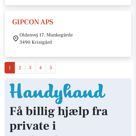
GIPCON APS
Oldenvej 17, Munkegårde
3490 Kvistgård
1
2
3
4
5
Få billig hjælp fra
private i