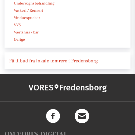
Undervognsbehandling
Vaskeri / Renseri
Vinduespudser
VVS
Værtshus / bar
Øvrige
Få tilbud fra lokale tømrere i Fredensborg
VORES
Fredensborg
OM VORES DIGITAL