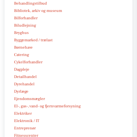
Behandlingstilbud
Bibliotek, arkiv og museum
Bilforhandler
Biludlejning
Bryghus
Byggemarked / trælast
Børnehave
Catering
Cykelforhandler
Dagpleje
Detailhandel
Dyrehandel
Dyrlæge
Ejendomsmægler
El-, gas-, vand- og fjernvarmeforsyning
Elektriker
Elektronik / IT
Entreprenør
Fitnesscenter