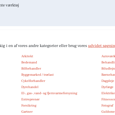
nte værktøj
kig i en af vores andre kategorier eller brug vores
udvidet søgni
Arkitekt
Autoværk
Bedemand
Behandli
Bilforhandler
Biludlej
Byggemarked / trælast
Børneha
Cykelforhandler
Dagpleje
Dyrehandel
Dyrlæge
El-, gas-, vand- og fjernvarmeforsyning
Elektrike
Entreprenør
Fitnessc
Forsikring
Fotograf
Gartner
Guldsmed