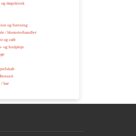
 og døgnkiosk
tion og forening
ole / blomsterhandler
t og café
- og hudpleje
æge
e
gselskab
 Renseri
 / bar