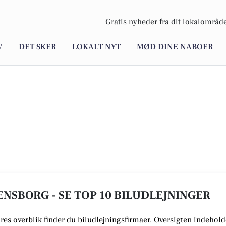
Gratis nyheder fra
dit
lokalområde
V
DET SKER
LOKALT NYT
MØD DINE NABOER
ENSBORG - SE TOP 10 BILUDLEJNINGER
vores overblik finder du biludlejningsfirmaer.
Oversigten indeholde