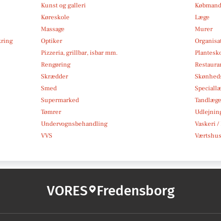
Kunst og galleri
Købmand
Køreskole
Læge
Massage
Murer
kring
Optiker
Organisa
Pizzeria, grillbar, isbar mm.
Plantesk
Rengøring
Restauran
Skrædder
Skønheds
Smed
Speciall
Supermarked
Tandlæg
Tømrer
Udlejnin
Undervognsbehandling
Vaskeri /
VVS
Værtshus
VORES
Fredensborg