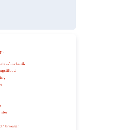
ng
.
sted / mekanik
ngstilbud
ning
ve
r
enter
 / Urmager