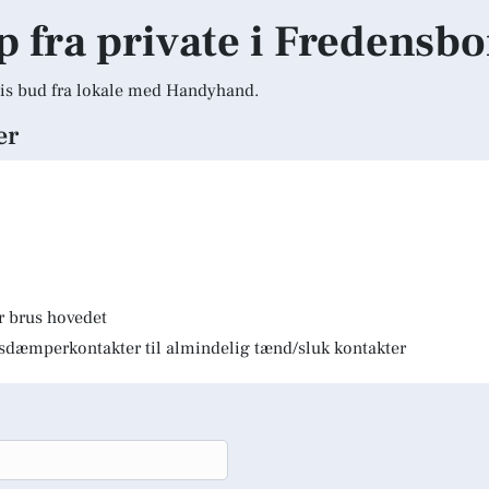
lp fra private i Fredensb
is bud fra lokale med Handyhand.
er
r brus hovedet
lysdæmperkontakter til almindelig tænd/sluk kontakter