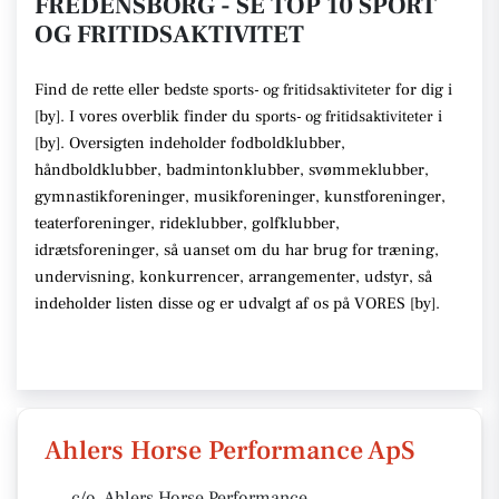
FREDENSBORG - SE TOP 10 SPORT
OG FRITIDSAKTIVITET
Find de rette
eller bedste s
for dig i
ports- og fritidsaktiviteter
[
by
]. I vores overblik finder du
s
i
ports- og fritidsaktiviteter
[
by
].
Oversigten indeholder fodboldklubber,
håndboldklubber, badmintonklubber, svømmeklubber,
gymnastikforeninger, musikforeninger, kunstforeninger,
teaterforeninger, rideklubber, golfklubber,
idrætsforeninger
, så uanset om du har brug for træning,
undervisning, konkurrencer, arrangementer, udstyr
, så
indeholder listen disse
og er udvalgt af os på VORES [
by
]
.
Ahlers Horse Performance ApS
c/o. Ahlers Horse Performance