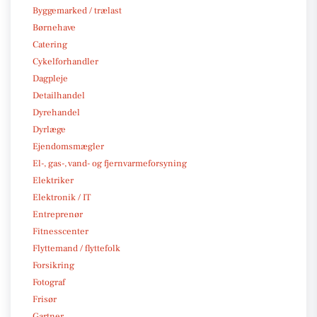
Byggemarked / trælast
Børnehave
Catering
Cykelforhandler
Dagpleje
Detailhandel
Dyrehandel
Dyrlæge
Ejendomsmægler
El-, gas-, vand- og fjernvarmeforsyning
Elektriker
Elektronik / IT
Entreprenør
Fitnesscenter
Flyttemand / flyttefolk
Forsikring
Fotograf
Frisør
Gartner