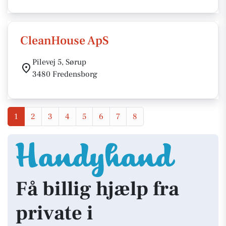
CleanHouse ApS
Pilevej 5, Sørup
3480 Fredensborg
1
2
3
4
5
6
7
8
Få billig hjælp fra
private i