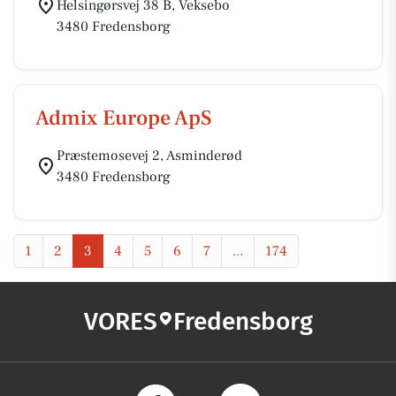
Helsingørsvej 38 B, Veksebo
3480 Fredensborg
Admix Europe ApS
Præstemosevej 2, Asminderød
3480 Fredensborg
1
2
3
4
5
6
7
...
174
VORES
Fredensborg